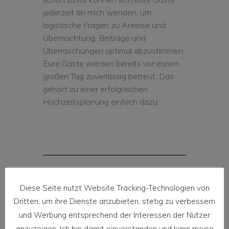
jederzeit an mich wenden, um
logistische Fragen zu Anreise und
Übernachtung, Beiträge und
Überraschungen optimal abzustimmen.
Eure Gäste werden bereits vor eurem
großen Tag zuverlässig betreut. Das
gehört zu einer erfolgreichen
Hochzeitsplanung einfach dazu.
Diese Seite nutzt Website Tracking-Technologien von
Dritten, um ihre Dienste anzubieten, stetig zu verbessern
DIE FULL-SERVICE
und Werbung entsprechend der Interessen der Nutzer
PLANUNG
anzuzeigen. Ich bin damit einverstanden und kann meine