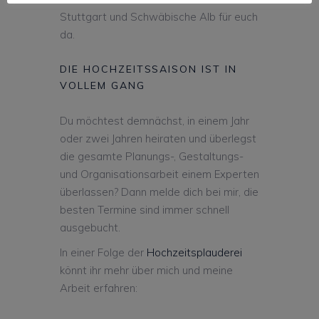
Stuttgart und Schwäbische Alb für euch
da.
DIE HOCHZEITSSAISON IST IN
VOLLEM GANG
Du möchtest demnächst, in einem Jahr
oder zwei Jahren heiraten und überlegst
die gesamte Planungs-, Gestaltungs-
und Organisationsarbeit einem Experten
überlassen? Dann melde dich bei mir, die
besten Termine sind immer schnell
ausgebucht.
In einer Folge der
Hochzeitspla
uderei
könnt ihr mehr über mich und meine
Arbeit erfahren: