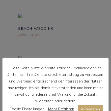
BEACH WEDDING
Announcement
Diese Seite nutzt Website Tracking-Technologien von
GUEST LIST
Dritten, um ihre Dienste anzubieten, stetig zu verbessern
Announcement
und Werbung entsprechend der Interessen der Nutzer
anzuzeigen. Ich bin damit einverstanden und kann meine
Einwilligung jederzeit mit Wirkung für die Zukunft
widerrufen oder ändern.
Cookie Einstellungen
Mehr Erfahren
Akzeptieren